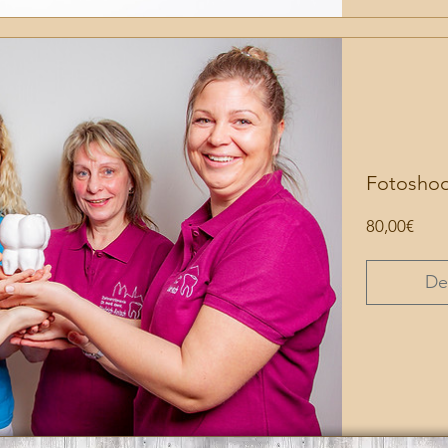
Fotoshoo
Prei
80,00€
De